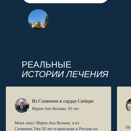
РЕАЛЬНЫЕ
ИСТОРИИ ЛЕЧЕНИЯ
Из Словении в сердце Сибири
Мария Ана Колман, 65 лет
Меня зовут Мария Ана Колман, я из
Не
Словении.Уже 20 лет я приезжаю в Россию на