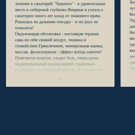
Хо
лечение в санаторий "Чажемто" - в удивительное
лу
место в сибирской глубинке.Впервые я узнала о
Ко
санатории много лет назад от знакомого врача.
Те
Решилась на дальнюю поездку - и ни разу не
ды
пожалела!
бе
Окружающая обстановка - настоящая терапия
ми
сама по себе:свежий воздух, тишина и
уд
спокойствие.Грязелечение, минеральные ванны,
вк
массаж, физиотерапия - эффект всегда заметен!
ле
Появляется энергия, уходит боль, очень ценю
гр
индивидуальный подход врачей, тщательно
Ча
подбирают оптимальный курс.За 20 лет многие
пр
стали почти друзьями - я знаю, что здесь меня
не
ждут и встретят с настоящим русским
ех
радушием!Коллектив санатория делает
Вя
невозможное: превращает лечение в радость,а
ор
далекую Сибирь - в место, куда хочется
от
возвращаться снова и снова!
по
С признательностью,
Ме
Мария Ана Колман
Ок
Словения
от
вр